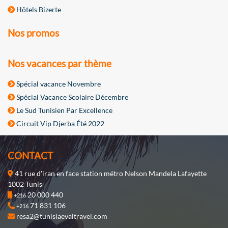
Hôtels Bizerte
Nos promos
Nos vacances par thème
Spécial vacance Novembre
Spécial Vacance Scolaire Décembre
Le Sud Tunisien Par Excellence
Circuit Vip Djerba Été 2022
CONTACT
41 rue d'iran en face station métro Nelson Mandela Lafayette
1002 Tunis
20 000 440
+216
71 831 106
+216
resa2@tunisiaevaltravel.com